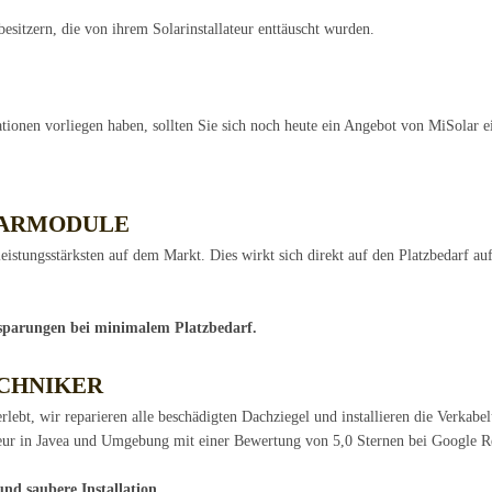
sitzern, die von ihrem Solarinstallateur enttäuscht wurden.
ationen vorliegen haben, sollten Sie sich noch heute ein Angebot von MiSolar e
LARMODULE
eistungsstärksten auf dem Markt. Dies wirkt sich direkt auf den Platzbedarf au
nsparungen bei minimalem Platzbedarf.
CHNIKER
rlebt, wir reparieren alle beschädigten Dachziegel und installieren die Verkabe
ateur in Javea und Umgebung mit einer Bewertung von 5,0 Sternen bei Google R
und saubere Installation.