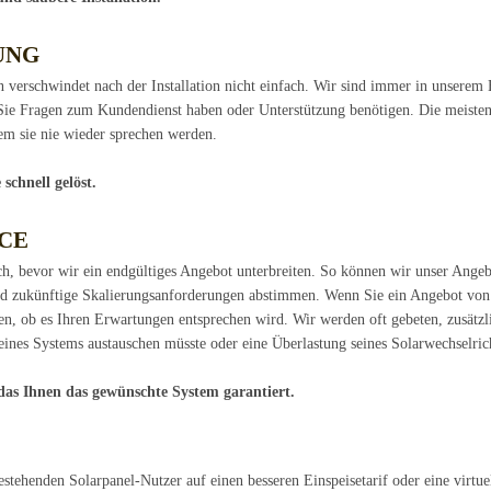
UNG
 verschwindet nach der Installation nicht einfach. Wir sind immer in unserem 
Sie Fragen zum Kundendienst haben oder Unterstützung benötigen. Die meisten H
em sie nie wieder sprechen werden.
schnell gelöst.
CE
, bevor wir ein endgültiges Angebot unterbreiten. So können wir unser Angebo
nd zukünftige Skalierungsanforderungen abstimmen. Wenn Sie ein Angebot von e
sen, ob es Ihren Erwartungen entsprechen wird. Wir werden oft gebeten, zusätz
eines Systems austauschen müsste oder eine Überlastung seines Solarwechselricht
das Ihnen das gewünschte System garantiert.
tehenden Solarpanel-Nutzer auf einen besseren Einspeisetarif oder eine virtuell